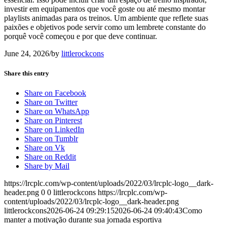
investir em equipamentos que você goste ou até mesmo montar
playlists animadas para os treinos. Um ambiente que reflete suas
paixões e objetivos pode servir como um lembrete constante do
porquê você começou e por que deve continuar.
June 24, 2026
/
by
littlerockcons
Share this entry
Share on Facebook
Share on Twitter
Share on WhatsApp
Share on Pinterest
Share on LinkedIn
Share on Tumblr
Share on Vk
Share on Reddit
Share by Mail
https://lrcplc.com/wp-content/uploads/2022/03/lrcplc-logo__dark-
header.png
0
0
littlerockcons
https://lrcplc.com/wp-
content/uploads/2022/03/lrcplc-logo__dark-header.png
littlerockcons
2026-06-24 09:29:15
2026-06-24 09:40:43
Como
manter a motivação durante sua jornada esportiva