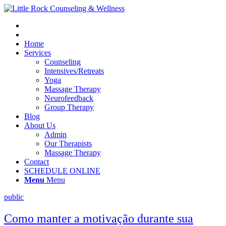
Home
Services
Counseling
Intensives/Retreats
Yoga
Massage Therapy
Neurofeedback
Group Therapy
Blog
About Us
Admin
Our Therapists
Massage Therapy
Contact
SCHEDULE ONLINE
Menu
Menu
public
Como manter a motivação durante sua